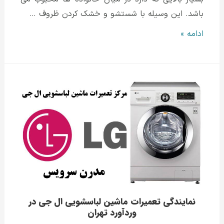
باشد. این وسیله با شستشو و خشک کردن ظروف …
نمایندگی
ادامه »
تعمیرات
ماشین
ظرفشویی
ال
جی
در
وردآورد
تهران
نمایندگی تعمیرات ماشین لباسشویی ال جی در
وردآورد تهران